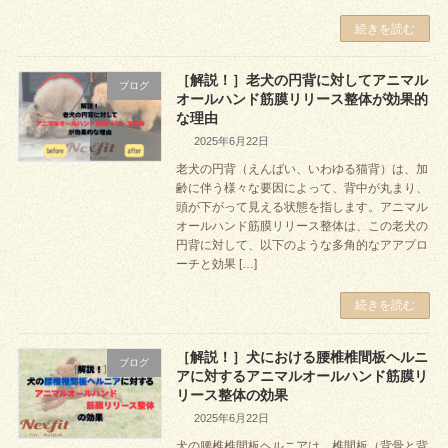
続きを読む
［解説！］老犬の円背に対してアニマル
ブログ
オールハンド筋膜リリース整体が効果的
な理由
2025年6月22日
老犬の円背（えんばい、いわゆる猫背）は、加
齢に伴う様々な要因によって、背中が丸まり、
頭が下がって見える状態を指します。アニマル
オールハンド筋膜リリース整体は、この老犬の
円背に対して、以下のような多角的なアアプロ
ーチと効果 […]
続きを読む
［解説！］犬における腰椎椎間板ヘルニ
ブログ
アに対するアニマルオールハンド筋膜リ
リース整体の効果
2025年6月22日
犬の腰椎椎間板ヘルニアは、椎間板（背骨と背