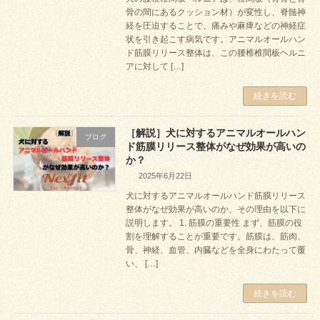
骨の間にあるクッション材）が変性し、脊髄神
経を圧迫することで、痛みや麻痺などの神経症
状を引き起こす病気です。アニマルオールハン
ド筋膜リリース整体は、この腰椎椎間板ヘルニ
アに対して […]
続きを読む
［解説］犬に対するアニマルオールハン
ブログ
ド筋膜リリース整体がなぜ効果が高いの
か？
2025年6月22日
犬に対するアニマルオールハンド筋膜リリース
整体がなぜ効果が高いのか、その理由を以下に
説明します。 1. 筋膜の重要性 まず、筋膜の役
割を理解することが重要です。筋膜は、筋肉、
骨、神経、血管、内臓などを全身にわたって覆
い、 […]
続きを読む