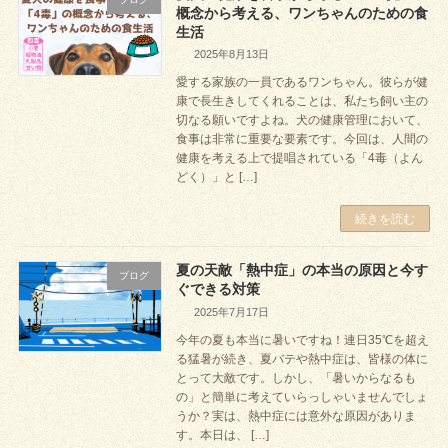
概念から考える、ワンちゃんのための食
生活
2025年8月13日
愛する家族の一員であるワンちゃん。彼らが健
康で長生きしてくれることは、私たち飼い主の
切なる願いですよね。犬の健康管理において、
食事は非常に重要な要素です。今回は、人間の
健康を考える上で提唱されている「4毒（よん
どく）」と […]
続きを読む
夏の天敵「熱中症」の本当の原因と今す
ブログ
ぐできる対策
2025年7月17日
今年の夏も本当に暑いですね！連日35℃を超え
る猛暑が続き、夏バテや熱中症は、皆様の体に
とって大敵です。しかし、「暑いからなるも
の」と簡単に考えていらっしゃいませんでしょ
うか？実は、熱中症には意外な原因がありま
す。本日は、 […]