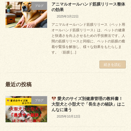
アニマルオールハンド筋膜リリース整体
ブログ
の効果
2025年3月22日
アニマルオールハンド筋膜リリース（ペット用
オールハンド筋膜リリース）は、ペットの健康
と快適さを向上させるための手技療法です。人
間の筋膜リリースと同様に、ペットの筋膜の癒
着や緊張を解放し、様々な効果をもたらしま
す。 〈筋膜 […]
続きを読む
最近の投稿
愛犬のサイズ別健康管理の教科書！
ブログ
大型犬と小型犬で「長生きの秘訣」はこ
んなに違う
2025年10月12日