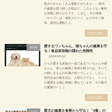
型犬だからたくさん運動させなきゃ」— 愛犬
の健康を想う飼い主様ほど、このような一般的
な情報に頼りがちです。 しかし、犬の体格
（サイズ）は、成長スピード、なりやすい病
気、適切な運動 […]
続きを読む
愛するワンちゃん、猫ちゃんの健康を守
未分類
る！食品添加物の隠れた危険性
2025年9月4日
たちの愛する家族の一員であるワンちゃんや猫
ちゃん。彼らの健康と長寿を願うのは、すべて
の飼い主さんの共通の想いでしょう。しかし、
現代社会の食生活は、人間だけでなく、ペット
の健康をも蝕む危険に満ちています。その最大
の要因の一 […]
続きを読む
愛犬の健康を食事から守る！「4毒」の
ブログ