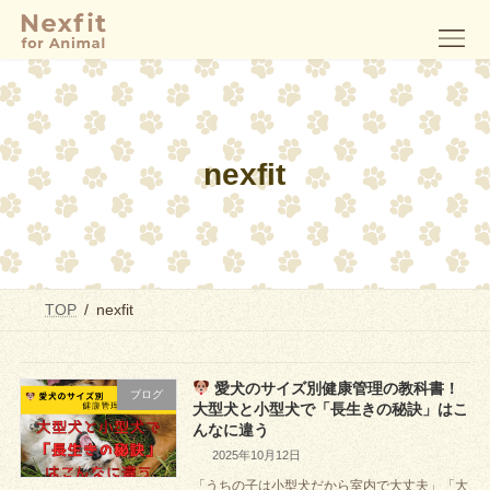
コ
ナ
ン
ビ
テ
ゲ
ン
ー
ツ
シ
へ
ョ
ス
ン
キ
に
ッ
移
nexfit
プ
動
TOP
nexfit
愛犬のサイズ別健康管理の教科書！
ブログ
大型犬と小型犬で「長生きの秘訣」はこ
んなに違う
2025年10月12日
「うちの子は小型犬だから室内で大丈夫」「大